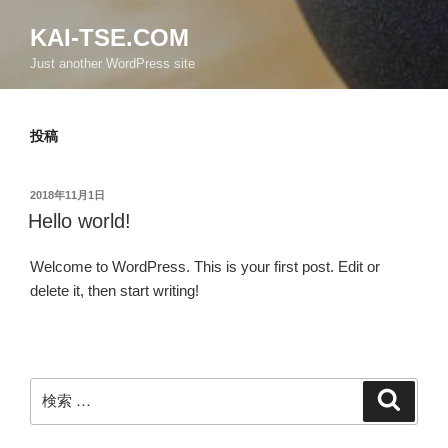
KAI-TSE.COM
Just another WordPress site
投稿
投
2018年11月1日
稿
Hello world!
日:
Welcome to WordPress. This is your first post. Edit or
delete it, then start writing!
検
検
索
索: