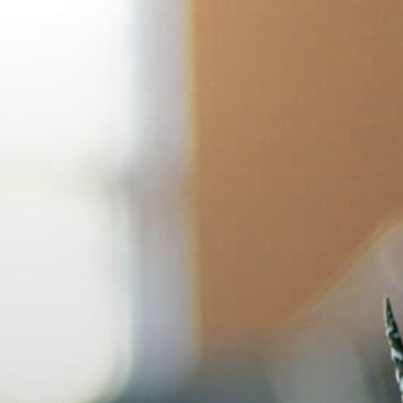
コ
ン
テ
ン
ツ
へ
ス
キ
ッ
プ