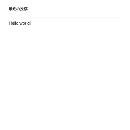
最近の投稿
Hello world!
最近のコメント
Hello world!
に
A WordPress Commenter
より
アーカイブ
2018年11月
カテゴリー